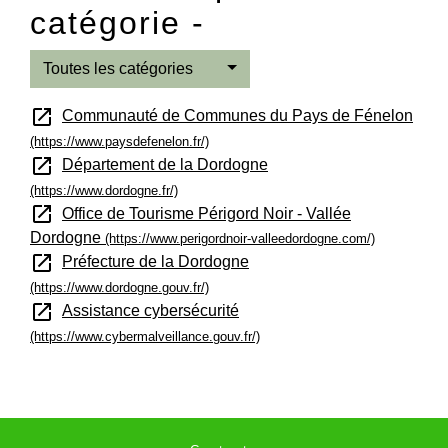
catégorie -
Toutes les catégories
open_in_new
Communauté de Communes du Pays de Fénelon
(https://www.paysdefenelon.fr/)
open_in_new
Département de la Dordogne
(https://www.dordogne.fr/)
open_in_new
Office de Tourisme Périgord Noir - Vallée
Dordogne
(https://www.perigordnoir-valleedordogne.com/)
open_in_new
Préfecture de la Dordogne
(https://www.dordogne.gouv.fr/)
open_in_new
Assistance cybersécurité
(https://www.cybermalveillance.gouv.fr/)