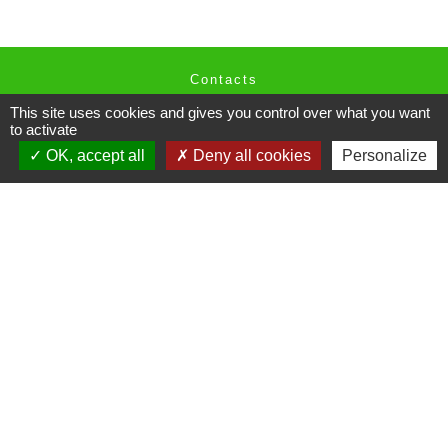
Contacts
This site uses cookies and gives you control over what you want
to activate
OK, accept all
Deny all cookies
Personalize
Liens utiles
Communauté de Communes du
Pays de Fénelon
Département de la Dordogne
Office de Tourisme Périgord Noir -
Vallée Dordogne