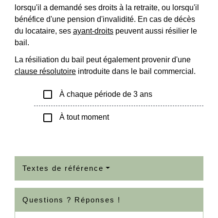
lorsqu'il a demandé ses droits à la retraite, ou lorsqu'il
bénéfice d'une pension d'invalidité. En cas de décès
du locataire, ses
ayant-droits
peuvent aussi résilier le
bail.
La résiliation du bail peut également provenir d'une
clause résolutoire
introduite dans le bail commercial.
check_box_outline_blank
À chaque période de 3 ans
check_box_outline_blank
À tout moment
Textes de référence
Questions ? Réponses !