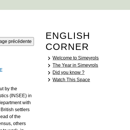
ENGLISH
CORNER
keyboard_arrow_right
Welcome to Simeyrols
keyboard_arrow_right
The Year in Simeyrols
NE
keyboard_arrow_right
Did you know ?
keyboard_arrow_right
Watch This Space
ut by the
stics (INSEE) in
department with
ritish settlers
head of the
ensus, others