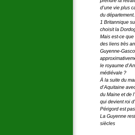
prendre la retrai
d’une vie plus c
du département.
1 Britannique su
choisit la Dordo
Mais est-ce que t
des liens très an
Guyenne-Gascog
approximativemen
le royaume d’An
médiévale ?
À la suite du ma
d’Aquitaine avec
du Maine et de 
qui devient roi d
Périgord est pa
La Guyenne rest
siècles