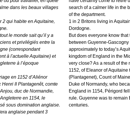
te ou pour travailler, en quête
have certainly come to retire o
alme dans les beaux villages
search of a calmer life in the b
of the department.
r 2 qui habite en Aquitaine,
1 in 2 Britons living in Aquit
gne.
Dordogne.
out le monde sait qu’il y a
But does everyone know that t
ciens et privilégiés entre la
between Guyenne-Gascogny 
ne (correspondant
approximately to today’s Aqui
t à l'actuelle Aquitaine) et
kingdom of England in the Mi
gleterre à l’époque
very close? As a result of the 
1152, of Eleanor of Aquitaine 
riage en 1152 d’Aliénor
(Plantagenet), Count of Main
 Henri II Plantagenêt, comte
Duke of Normandy, who beca
l'Anjou, duc de Normandie,
England in 1154, Périgord fel
'Angleterre en 1154, le
rule. Guyenne was to remain E
ssé sous domination anglaise.
centuries.
era anglaise pendant 3