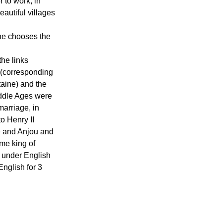
r to work, in
eautiful villages
aine chooses the
he links
(corresponding
taine) and the
ddle Ages were
marriage, in
to Henry II
e and Anjou and
me king of
l under English
nglish for 3